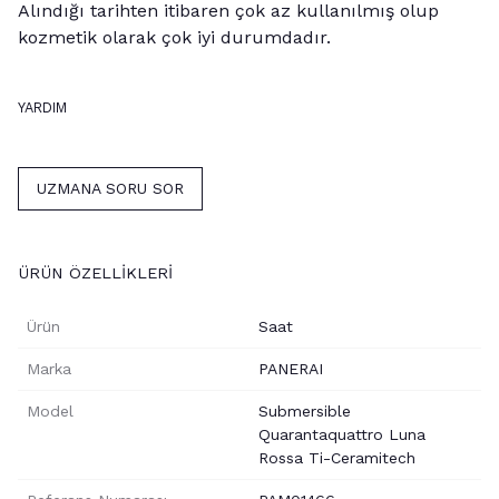
Alındığı tarihten itibaren çok az kullanılmış olup
ÜRÜN DETAY BILGILERI
kozmetik olarak çok iyi durumdadır.
Panerai Submersible Quarantaquattro
Luna Rossa Ti-Ceramitech
UZMANA SORU SOR
YARDIM
Ürün
Saat
Marka
PANERAI
Model
Submersible
Quarantaquattro Luna
Rossa Ti-Ceramitech
ÜRÜN ÖZELLIKLERI